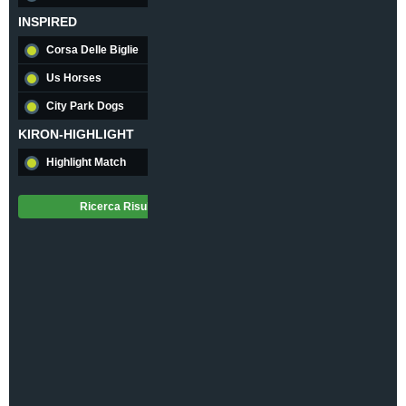
2602922712
INSPIRED
1
/
Avv.
1305
3,25
Corsa Delle Biglie
16
X
Us Horses
16
3,81
City Park Dogs
16
2
KIRON-HIGHLIGHT
1,73
Highlight Match
56
Over/Under
1,5
U
Ricerca Risultati
3,04
O
1,22
Over/Under
2,5
U
1,75
O